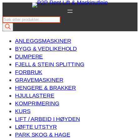
Hopp
til
P
innhold
r
o
ANLEGGSMASKINER
d
BYGG & VEDLIKEHOLD
u
DUMPERE
c
FJELL & STEIN SPLITTING
t
FORBRUK
s
GRAVEMASKINER
s
HENGERE & BRAKKER
e
HJULLASTERE
a
KOMPRIMERING
r
KURS
c
LIFT / ARBEID I HØYDEN
h
LØFTE UTSTYR
PARK SKOG & HAGE