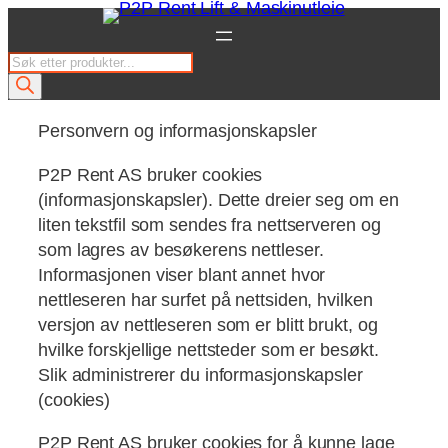
Hopp
til
P
innhold
r
o
Personvern og informasjonskapsler
d
u
P2P Rent AS bruker cookies
c
(informasjonskapsler). Dette dreier seg om en
t
liten tekstfil som sendes fra nettserveren og
s
som lagres av besøkerens nettleser.
s
Informasjonen viser blant annet hvor
e
nettleseren har surfet på nettsiden, hvilken
a
versjon av nettleseren som er blitt brukt, og
r
hvilke forskjellige nettsteder som er besøkt.
c
Slik administrerer du informasjonskapsler
h
(cookies)
P2P Rent AS bruker cookies for å kunne lage