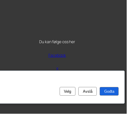
Du kan følge oss her
Facebook
X
Velg
Avslå
Godta