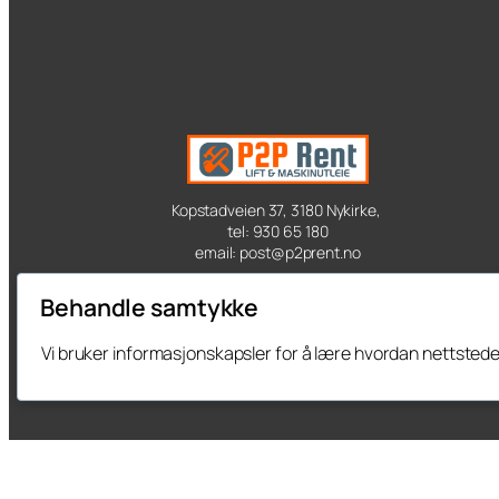
Kopstadveien 37, 3180 Nykirke,
tel: 930 65 180
email: post@p2prent.no
Behandle samtykke
Vi bruker informasjonskapsler for å lære hvordan nettstedet 