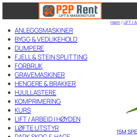
Hopp
til
Hjem
/
LIFT /
innhold
ANLEGGSMASKINER
BYGG & VEDLIKEHOLD
DUMPERE
FJELL & STEIN SPLITTING
FORBRUK
GRAVEMASKINER
HENGERE & BRAKKER
HJULLASTERE
KOMPRIMERING
KURS
LIFT / ARBEID I HØYDEN
LØFTE UTSTYR
15M SPE
PARK SKOG & HAGE