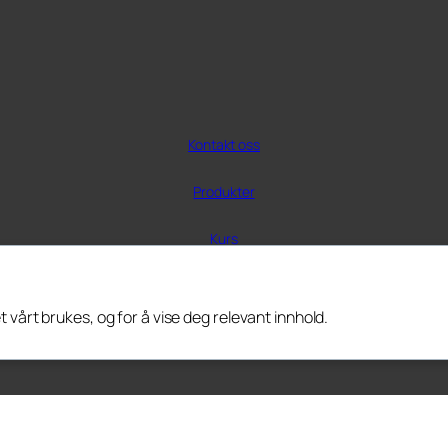
Kontakt oss
Produkter
Kurs
© 2025 P2P Rent AS
vårt brukes, og for å vise deg relevant innhold.