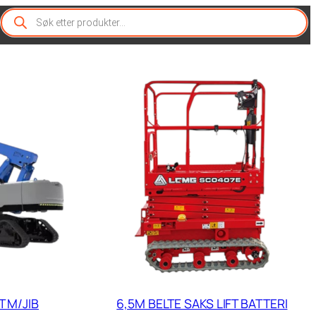
P
r
o
d
u
c
t
s
s
e
a
r
c
h
T M/JIB
6,5M BELTE SAKS LIFT BATTERI