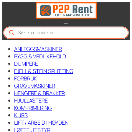
Hopp
til
innhold
P
r
o
d
ANLEGGSMASKINER
u
c
BYGG & VEDLIKEHOLD
t
DUMPERE
s
FJELL & STEIN SPLITTING
s
e
FORBRUK
a
GRAVEMASKINER
r
c
HENGERE & BRAKKER
h
HJULLASTERE
KOMPRIMERING
KURS
LIFT / ARBEID I HØYDEN
LØFTE UTSTYR