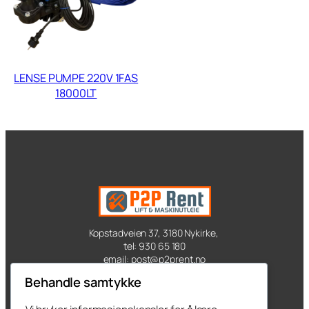
LENSE PUMPE 220V 1FAS
18000LT
Kopstadveien 37, 3180 Nykirke,
tel: 930 65 180
email: post@p2prent.no
Behandle samtykke
Kontakt oss