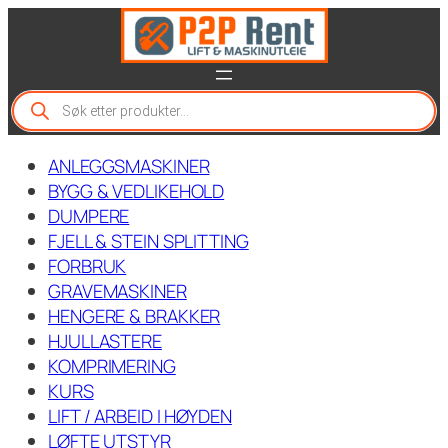
Hopp
til
innhold
P
r
o
d
ANLEGGSMASKINER
u
c
BYGG & VEDLIKEHOLD
t
DUMPERE
s
FJELL & STEIN SPLITTING
s
e
FORBRUK
a
GRAVEMASKINER
r
c
HENGERE & BRAKKER
h
HJULLASTERE
KOMPRIMERING
KURS
LIFT / ARBEID I HØYDEN
LØFTE UTSTYR