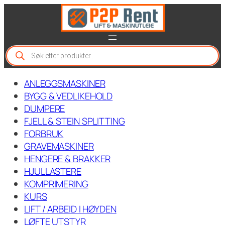
Hopp
til
innhold
P
r
o
d
ANLEGGSMASKINER
u
c
BYGG & VEDLIKEHOLD
t
DUMPERE
s
FJELL & STEIN SPLITTING
s
e
FORBRUK
a
GRAVEMASKINER
r
c
HENGERE & BRAKKER
h
HJULLASTERE
KOMPRIMERING
KURS
LIFT / ARBEID I HØYDEN
LØFTE UTSTYR