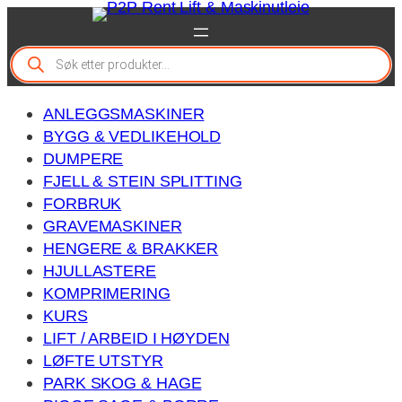
Hopp
til
P
innhold
r
o
d
ANLEGGSMASKINER
u
c
BYGG & VEDLIKEHOLD
t
DUMPERE
s
FJELL & STEIN SPLITTING
s
e
FORBRUK
a
GRAVEMASKINER
r
c
HENGERE & BRAKKER
h
HJULLASTERE
KOMPRIMERING
KURS
LIFT / ARBEID I HØYDEN
LØFTE UTSTYR
PARK SKOG & HAGE