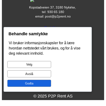
Kopstadveien 37, 3180 Nykirke,
tel: 930 65 180
email: post@p2prent.no
Kontakt oss
Behandle samtykke
Produkter
Vi bruker informasjonskapsler for å lære
hvordan nettstedet vårt brukes, og for å vise
Kurs
deg relevant innhold.
Du kan følge oss her
Velg
Facebook
Avslå
X
Godta
© 2025 P2P Rent AS