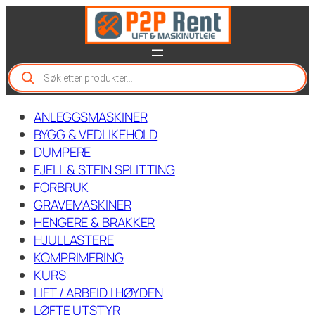
Hopp
til
innhold
P
r
o
d
ANLEGGSMASKINER
u
c
BYGG & VEDLIKEHOLD
t
DUMPERE
s
FJELL & STEIN SPLITTING
s
e
FORBRUK
a
GRAVEMASKINER
r
c
HENGERE & BRAKKER
h
HJULLASTERE
KOMPRIMERING
KURS
LIFT / ARBEID I HØYDEN
LØFTE UTSTYR