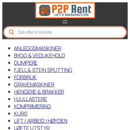
Hopp
til
innhold
P
r
o
d
ANLEGGSMASKINER
u
c
BYGG & VEDLIKEHOLD
t
DUMPERE
s
FJELL & STEIN SPLITTING
s
e
FORBRUK
a
GRAVEMASKINER
r
c
HENGERE & BRAKKER
h
HJULLASTERE
KOMPRIMERING
KURS
LIFT / ARBEID I HØYDEN
LØFTE UTSTYR