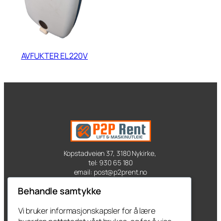
AVFUKTER EL 220V
Kopstadveien 37, 3180 Nykirke,
tel: 930 65 180
email: post@p2prent.no
Behandle samtykke
Kontakt oss
Vi bruker informasjonskapsler for å lære
Produkter