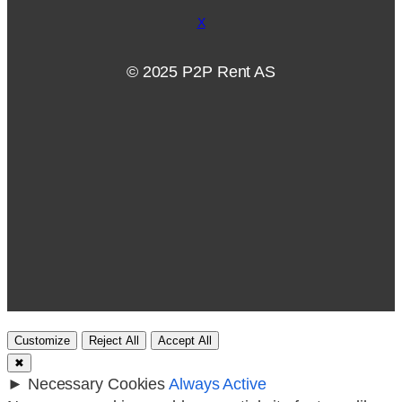
X
© 2025 P2P Rent AS
Customize
Reject All
Accept All
✖
►
Necessary Cookies
Always Active