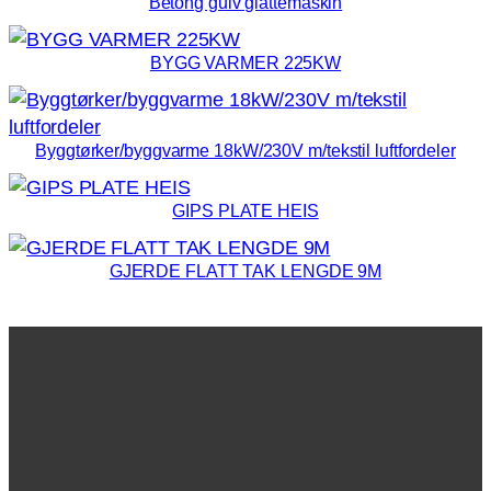
Betong gulv glattemaskin
BYGG VARMER 225KW
Byggtørker/byggvarme 18kW/230V m/tekstil luftfordeler
GIPS PLATE HEIS
GJERDE FLATT TAK LENGDE 9M