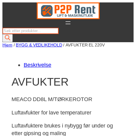
Hopp
til
innhold
P
r
o
Hjem
/
BYGG & VEDLIKEHOLD
/ AVFUKTER EL 220V
d
u
Beskrivelse
c
t
AVFUKTER
s
s
e
MEACO DD8L M/TØRKEROTOR
a
Luftavfukter for lave temperaturer
r
c
Luftavfuktere brukes i nybygg før under og
h
etter gipsing og maling