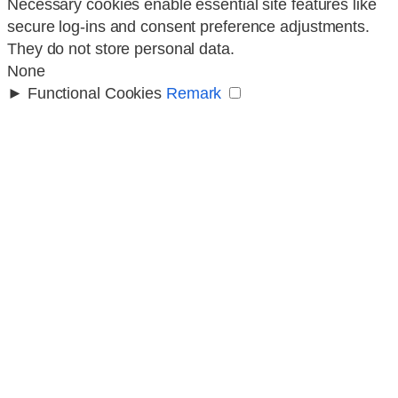
Necessary cookies enable essential site features like
secure log-ins and consent preference adjustments.
They do not store personal data.
None
►
Functional Cookies
Remark
Functional cookies support features like content
sharing on social media, collecting feedback, and
enabling third-party tools.
None
►
Analytical Cookies
Remark
Analytical cookies track visitor interactions, providing
insights on metrics like visitor count, bounce rate, and
traffic sources.
None
►
Advertisement Cookies
Remark
Advertisement cookies deliver personalized ads based
on your previous visits and analyze the effectiveness
of ad campaigns.