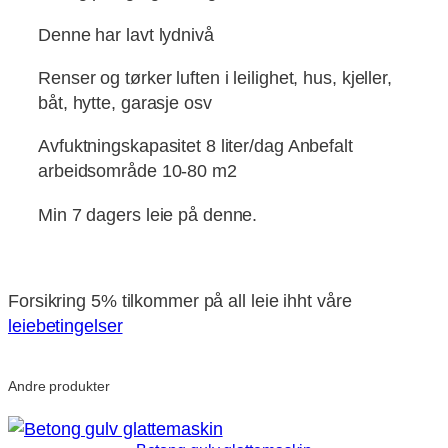
Denne har lavt lydnivå
Renser og tørker luften i leilighet, hus, kjeller,
båt, hytte, garasje osv
Avfuktningskapasitet 8 liter/dag Anbefalt
arbeidsområde 10-80 m2
Min 7 dagers leie på denne.
kr
89
pr dag, eksl mva
Forsikring 5% tilkommer på all leie ihht våre
leiebetingelser
Andre produkter