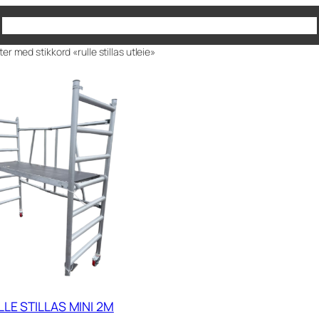
Produkter
930 65 180
Kontakt oss
er med stikkord «rulle stillas utleie»
LLE STILLAS MINI 2M