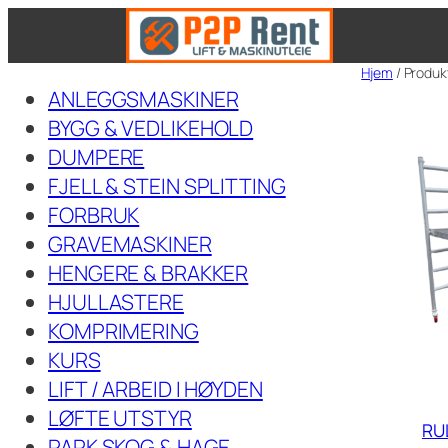
Hopp
til
Hjem
/ Produkt
innhold
ANLEGGSMASKINER
BYGG & VEDLIKEHOLD
DUMPERE
FJELL & STEIN SPLITTING
FORBRUK
GRAVEMASKINER
HENGERE & BRAKKER
HJULLASTERE
KOMPRIMERING
KURS
LIFT / ARBEID I HØYDEN
LØFTE UTSTYR
RU
PARK SKOG & HAGE