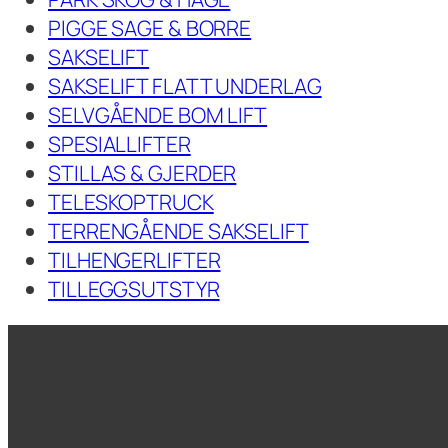
PIGGE SAGE & BORRE
SAKSELIFT
SAKSELIFT FLATT UNDERLAG
SELVGÅENDE BOM LIFT
SPESIALLIFTER
STILLAS & GJERDER
TELESKOPTRUCK
TERRENGÅENDE SAKSELIFT
TILHENGERLIFTER
TILLEGGSUTSTYR