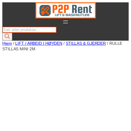
Hopp
til
innhold
P
r
o
Hjem
/
LIFT / ARBEID I HØYDEN
/
STILLAS & GJERDER
/ RULLE
STILLAS MINI 2M
d
u
c
t
s
s
e
a
r
c
h