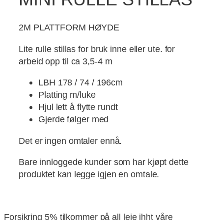
2M PLATTFORM HØYDE
Lite rulle stillas for bruk inne eller ute. for
arbeid opp til ca 3,5-4 m
LBH 178 / 74 / 196cm
Platting m/luke
Hjul lett å flytte rundt
Gjerde følger med
Det er ingen omtaler ennå.
Bare innloggede kunder som har kjøpt dette
produktet kan legge igjen en omtale.
kr
250
pr dag, eksl mva
Forsikring 5% tilkommer på all leie ihht våre