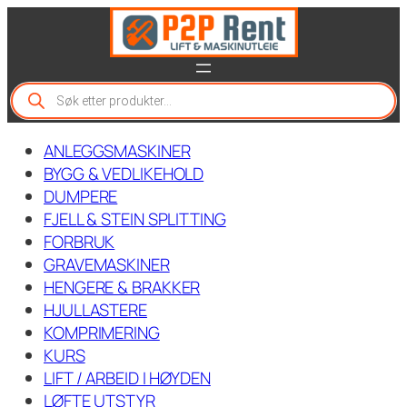
Hopp
til
innhold
P
r
o
d
ANLEGGSMASKINER
u
c
BYGG & VEDLIKEHOLD
t
DUMPERE
s
FJELL & STEIN SPLITTING
s
e
FORBRUK
a
GRAVEMASKINER
r
c
HENGERE & BRAKKER
h
HJULLASTERE
KOMPRIMERING
KURS
LIFT / ARBEID I HØYDEN
LØFTE UTSTYR