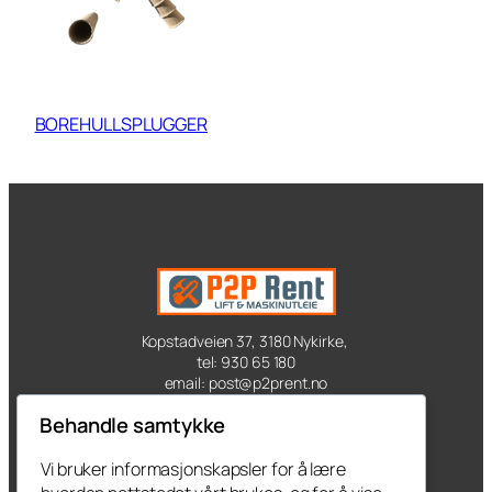
BOREHULLSPLUGGER
Kopstadveien 37, 3180 Nykirke,
tel: 930 65 180
email: post@p2prent.no
Behandle samtykke
Kontakt oss
Vi bruker informasjonskapsler for å lære
Produkter