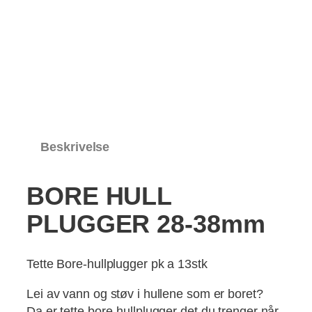
Beskrivelse
BORE HULL
PLUGGER 28-38mm
Tette Bore-hullplugger pk a 13stk
Lei av vann og støv i hullene som er boret?
Da er tette bore-hullplugger det du trenger når