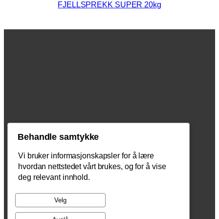
FJELLSPREKK SUPER 20kg
Behandle samtykke
Vi bruker informasjonskapsler for å lære
hvordan nettstedet vårt brukes, og for å vise
Kopstadveien 37, 3180 Nykirke,
deg relevant innhold.
tel: 930 65 180
email: post@p2prent.no
Velg
Kontakt oss