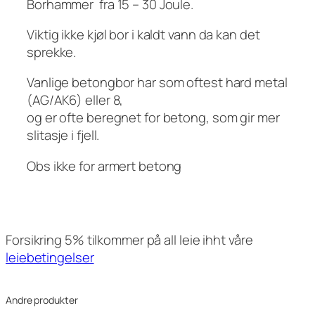
Borhammer fra 15 – 30 Joule.
Viktig ikke kjøl bor i kaldt vann da kan det
sprekke.
Vanlige betongbor har som oftest hard metal
(AG/AK6) eller 8,
og er ofte beregnet for betong, som gir mer
slitasje i fjell.
Obs ikke for armert betong
kr
1100
pr dag, eksl mva
Forsikring 5% tilkommer på all leie ihht våre
leiebetingelser
Andre produkter