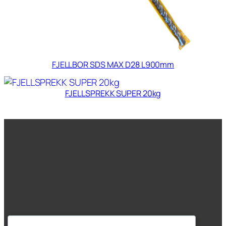
FJELLBOR SDS MAX D28 L900mm
FJELLSPREKK SUPER 20kg