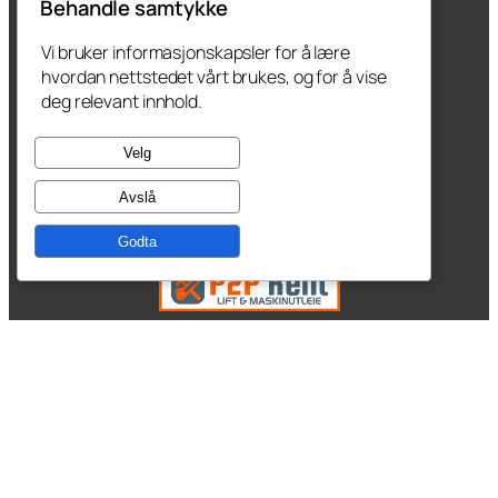
Behandle samtykke
Vi bruker informasjonskapsler for å lære
hvordan nettstedet vårt brukes, og for å vise
deg relevant innhold.
Velg
Avslå
Godta
Kopstadveien 37, 3180 Nykirke,
tel: 930 65 180
email: post@p2prent.no
Kontakt oss
Produkter