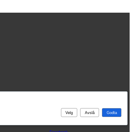
Velg
Avslå
Godta
Du kan følge oss her
Facebook