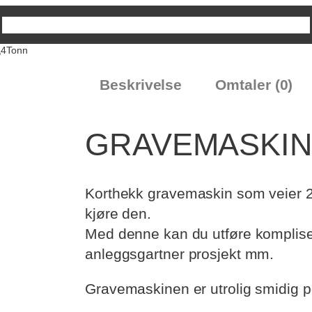
Produkter
930 65 180
Kontakt oss
,4Tonn
Beskrivelse
Omtaler (0)
GRAVEMASKIN 
Korthekk gravemaskin som veier 2
kjøre den.
Med denne kan du utføre komplise
anleggsgartner prosjekt mm.
Gravemaskinen er utrolig smidig pg