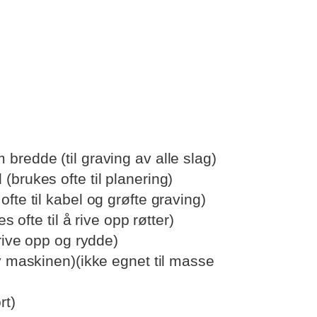
bredde (til graving av alle slag)
brukes ofte til planering)
fte til kabel og grøfte graving)
s ofte til å rive opp røtter)
 rive opp og rydde)
v maskinen)(ikke egnet til masse
rt)