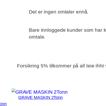
Det er ingen omtaler ennå.
Bare innloggede kunder som har kj
omtale.
kr
1980
pr dag, eksl mva
Forsikring 5% tilkommer på all leie ihht
GRAVE MASKIN 2Tonn
onn