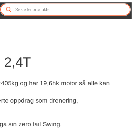
P
r
o
d
u
c
t
s
s
2,4T
e
a
r
c
405kg og har 19,6hk motor så alle kan
h
rte oppdrag som drenering,
a sin zero tail Swing.