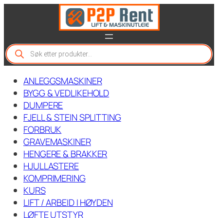
Hopp
til
innhold
P
r
o
d
ANLEGGSMASKINER
u
c
BYGG & VEDLIKEHOLD
t
DUMPERE
s
FJELL & STEIN SPLITTING
s
e
FORBRUK
a
GRAVEMASKINER
r
c
HENGERE & BRAKKER
h
HJULLASTERE
KOMPRIMERING
KURS
LIFT / ARBEID I HØYDEN
LØFTE UTSTYR