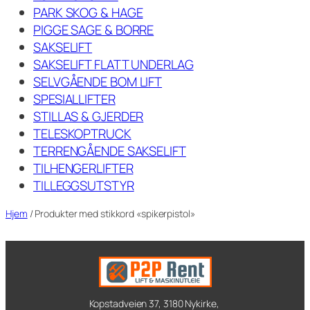
PARK SKOG & HAGE
PIGGE SAGE & BORRE
SAKSELIFT
SAKSELIFT FLATT UNDERLAG
SELVGÅENDE BOM LIFT
SPESIALLIFTER
STILLAS & GJERDER
TELESKOPTRUCK
TERRENGÅENDE SAKSELIFT
TILHENGERLIFTER
TILLEGGSUTSTYR
Hjem
/ Produkter med stikkord «spikerpistol»
Kopstadveien 37, 3180 Nykirke,