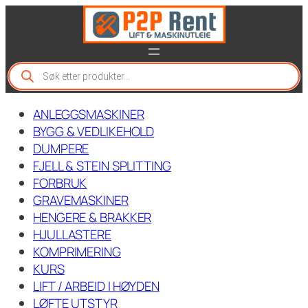
Hopp
til
innhold
P
r
o
d
ANLEGGSMASKINER
u
c
BYGG & VEDLIKEHOLD
t
DUMPERE
s
FJELL & STEIN SPLITTING
s
e
FORBRUK
a
GRAVEMASKINER
r
c
HENGERE & BRAKKER
h
HJULLASTERE
KOMPRIMERING
KURS
LIFT / ARBEID I HØYDEN
LØFTE UTSTYR