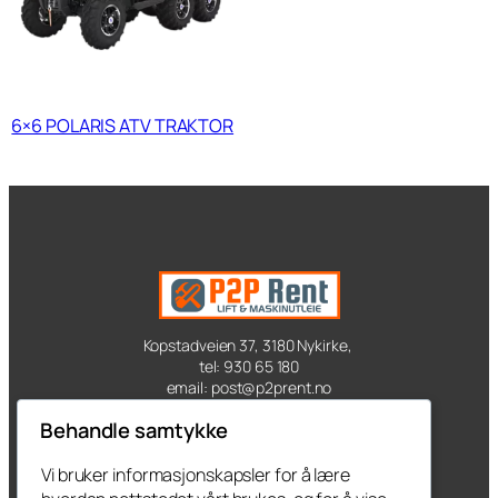
6×6 POLARIS ATV TRAKTOR
Kopstadveien 37, 3180 Nykirke,
tel: 930 65 180
email: post@p2prent.no
Behandle samtykke
Kontakt oss
Vi bruker informasjonskapsler for å lære
Produkter