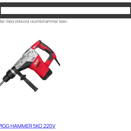
Produkter
930 65 180
Kontakt oss
ter med stikkord «kombihammer leie»
 PIGG HAMMER 5KG 220V