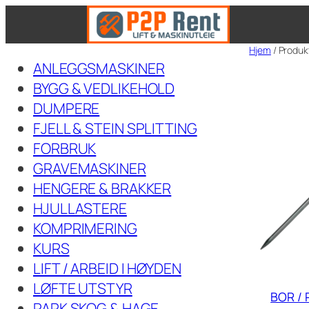
Hopp
til
Hjem
/ Produk
innhold
ANLEGGSMASKINER
BYGG & VEDLIKEHOLD
DUMPERE
FJELL & STEIN SPLITTING
FORBRUK
GRAVEMASKINER
HENGERE & BRAKKER
HJULLASTERE
KOMPRIMERING
KURS
LIFT / ARBEID I HØYDEN
LØFTE UTSTYR
BOR /
PARK SKOG & HAGE