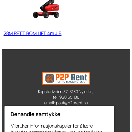
28M RETT BOM LIFT 4m JIB
Kopstadveien 37, 3180 Nykirke,
tel: 930 65 180
email: post@p2prent.no
Behandle samtykke
Kontakt oss
Vi bruker informasjonskapsler for å lære
Produkter