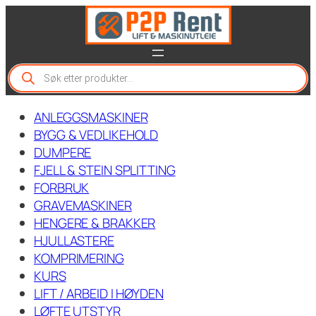
Hopp
til
innhold
P
r
o
d
ANLEGGSMASKINER
u
c
BYGG & VEDLIKEHOLD
t
DUMPERE
s
FJELL & STEIN SPLITTING
s
e
FORBRUK
a
GRAVEMASKINER
r
c
HENGERE & BRAKKER
h
HJULLASTERE
KOMPRIMERING
KURS
LIFT / ARBEID I HØYDEN
LØFTE UTSTYR