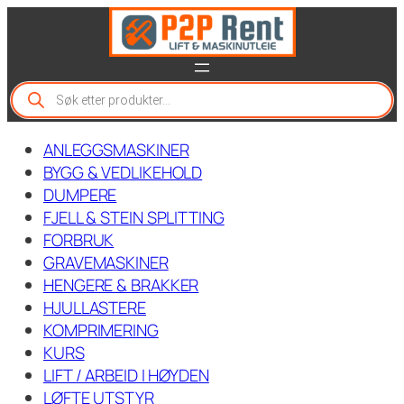
Hopp
til
innhold
P
r
o
d
ANLEGGSMASKINER
u
c
BYGG & VEDLIKEHOLD
t
DUMPERE
s
FJELL & STEIN SPLITTING
s
e
FORBRUK
a
GRAVEMASKINER
r
c
HENGERE & BRAKKER
h
HJULLASTERE
KOMPRIMERING
KURS
LIFT / ARBEID I HØYDEN
LØFTE UTSTYR