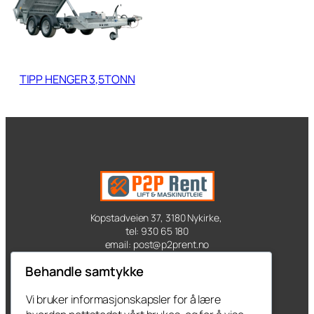
TIPP HENGER 3,5TONN
Kopstadveien 37, 3180 Nykirke,
tel: 930 65 180
email: post@p2prent.no
Behandle samtykke
Kontakt oss
Vi bruker informasjonskapsler for å lære
Produkter