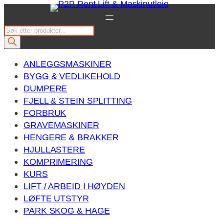
Hopp
til
P
innhold
r
o
ANLEGGSMASKINER
d
BYGG & VEDLIKEHOLD
u
DUMPERE
c
FJELL & STEIN SPLITTING
t
FORBRUK
s
GRAVEMASKINER
s
HENGERE & BRAKKER
e
HJULLASTERE
a
KOMPRIMERING
r
KURS
c
LIFT / ARBEID I HØYDEN
h
LØFTE UTSTYR
PARK SKOG & HAGE