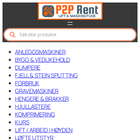
Hopp
til
innhold
P
r
o
d
ANLEGGSMASKINER
u
c
BYGG & VEDLIKEHOLD
t
DUMPERE
s
FJELL & STEIN SPLITTING
s
e
FORBRUK
a
GRAVEMASKINER
r
c
HENGERE & BRAKKER
h
HJULLASTERE
KOMPRIMERING
KURS
LIFT / ARBEID I HØYDEN
LØFTE UTSTYR