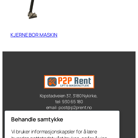
KJERNE BOR MASKIN
Kopstadveien 37, 3180 Nykirke,
tel: 930 65 180
email: post@p2prent.no
Behandle samtykke
Kontakt oss
Vi bruker informasjonskapsler for å lære
Produkter