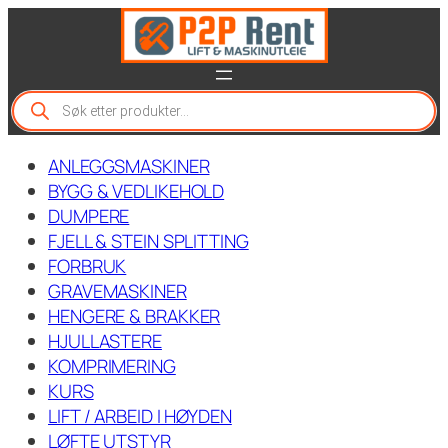
Hopp
til
innhold
P
r
o
d
ANLEGGSMASKINER
u
c
BYGG & VEDLIKEHOLD
t
DUMPERE
s
FJELL & STEIN SPLITTING
s
e
FORBRUK
a
GRAVEMASKINER
r
c
HENGERE & BRAKKER
h
HJULLASTERE
KOMPRIMERING
KURS
LIFT / ARBEID I HØYDEN
LØFTE UTSTYR