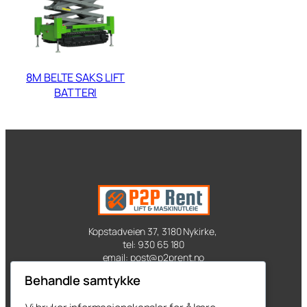
8M BELTE SAKS LIFT
BATTERI
Kopstadveien 37, 3180 Nykirke,
tel: 930 65 180
email: post@p2prent.no
Behandle samtykke
Kontakt oss