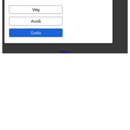
tel: 930 65 180
Velg
email: post@p2prent.no
Avslå
Kontakt oss
Godta
Produkter
Kurs
Du kan følge oss her
Facebook
X
© 2025 P2P Rent AS