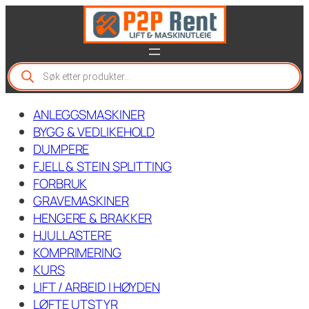
Hopp
til
innhold
P
r
o
d
ANLEGGSMASKINER
u
c
BYGG & VEDLIKEHOLD
t
DUMPERE
s
FJELL & STEIN SPLITTING
s
e
FORBRUK
a
GRAVEMASKINER
r
c
HENGERE & BRAKKER
h
HJULLASTERE
KOMPRIMERING
KURS
LIFT / ARBEID I HØYDEN
LØFTE UTSTYR