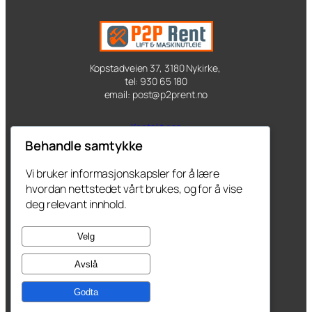
Kopstadveien 37, 3180 Nykirke,
tel: 930 65 180
email: post@p2prent.no
Kontakt oss
Behandle samtykke
Produkter
Vi bruker informasjonskapsler for å lære
hvordan nettstedet vårt brukes, og for å vise
Kurs
deg relevant innhold.
Du kan følge oss her
Velg
Facebook
Avslå
X
Godta