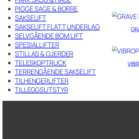
PIGGE SAGE & BORRE
SAKSELIFT
SAKSELIFT FLATT UNDERLAG
GR
SELVGÅENDE BOM LIFT
SPESIALLIFTER
STILLAS & GJERDER
TELESKOPTRUCK
VIB
TERRENGÅENDE SAKSELIFT
TILHENGERLIFTER
TILLEGGSUTSTYR