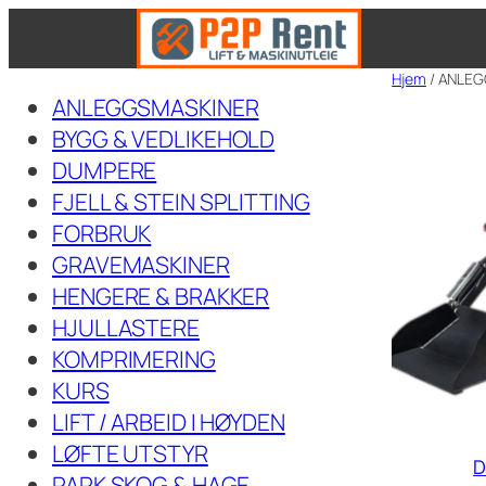
Hopp
til
Hjem
/ ANLE
innhold
ANLEGGSMASKINER
BYGG & VEDLIKEHOLD
DUMPERE
FJELL & STEIN SPLITTING
FORBRUK
GRAVEMASKINER
HENGERE & BRAKKER
HJULLASTERE
KOMPRIMERING
KURS
LIFT / ARBEID I HØYDEN
LØFTE UTSTYR
D
PARK SKOG & HAGE